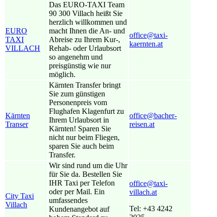
Das EURO-TAXI Team
90 300 Villach heißt Sie
herzlich willkommen und
EURO
macht Ihnen die An- und
office@taxi-
TAXI
Abreise zu Ihrem Kur-,
kaernten.at
VILLACH
Rehab- oder Urlaubsort
so angenehm und
preisgünstig wie nur
möglich.
Kärnten Transfer bringt
Sie zum günstigen
Personenpreis vom
Flughafen Klagenfurt zu
Kärnten
office@bacher-
Ihrem Urlaubsort in
Transer
reisen.at
Kärnten! Sparen Sie
nicht nur beim Fliegen,
sparen Sie auch beim
Transfer.
Wir sind rund um die Uhr
für Sie da. Bestellen Sie
IHR Taxi per Telefon
office@taxi-
oder per Mail. Ein
villach.at
City Taxi
umfassendes
Villach
Tel: +43 4242
Kundenangebot auf