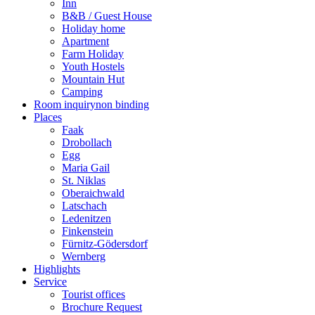
Inn
B&B / Guest House
Holiday home
Apartment
Farm Holiday
Youth Hostels
Mountain Hut
Camping
Room inquiry
non binding
Places
Faak
Drobollach
Egg
Maria Gail
St. Niklas
Oberaichwald
Latschach
Ledenitzen
Finkenstein
Fürnitz-Gödersdorf
Wernberg
Highlights
Service
Tourist offices
Brochure Request